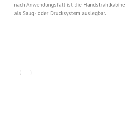
nach Anwendungsfall ist die Handstrahlkabine
A
als Saug- oder Drucksystem auslegbar.
D
Wir bieten Beratung, Verkauf,
Wartung, Reparatur und Service
aus einer Hand.
Adresse