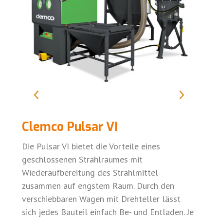
m
2
0
]
Clemco Pulsar VI
P
Die Pulsar VI bietet die Vorteile eines
D
geschlossenen Strahlraumes mit
A
Wiederaufbereitung des Strahlmittel
V
zusammen auf engstem Raum. Durch den
k
verschiebbaren Wagen mit Drehteller lässt
D
sich jedes Bauteil einfach Be- und Entladen. Je
v