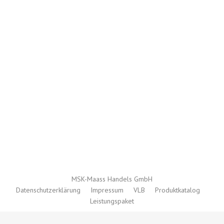
Maass-Handels GmbH
Strahl- und Korrosionsschutzbedarf
Nikolaus-Otto-Straße 18
D-22946 Trittau
Kontakt
Telefon: +49 41 54 989 773
Telefax: +49 41 54 989 783
E-Mail: info@msk-maass.de
MSK-Maass Handels GmbH
Datenschutzerklärung
Impressum
VLB
Produktkatalog
Leistungspaket